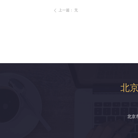
上一篇：
无
ꄴ
北
北京